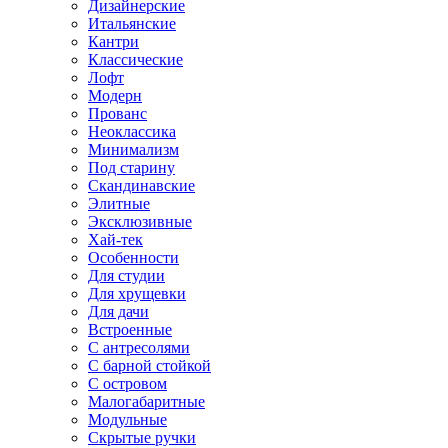
Дизайнерские
Итальянские
Кантри
Классические
Лофт
Модерн
Прованс
Неоклассика
Минимализм
Под старину
Скандинавские
Элитные
Эксклюзивные
Хай-тек
Особенности
Для студии
Для хрущевки
Для дачи
Встроенные
С антресолями
С барной стойкой
С островом
Малогабаритные
Модульные
Скрытые ручки