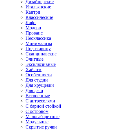
Дизайнерские
Итальянские
Кантри
Классические
Лофт
Модерн
Прованс
Неоклассика
Минимализм
Под старину
Скандинавские
Элитные
Эксклюзивные
Хай-тек
Особенности
Для студии
Для хрущевки
Для дачи
Встроенные
С антресолями
С барной стойкой
С островом
Малогабаритные
Модульные
Скрытые ручки