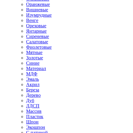
Оранжевые
Вишневые
Изумрудные
Венге
Ореховые
Янтарные
Сиреневые
Салатовые
Фиолетовые
Мятные
Золотые
Синие
Материал
МДФ
Эмаль
Акрил
Береза
Дерево
Дуб
ЛДСП
Массив
Пластик
Шпон
Экошпон
С патиной