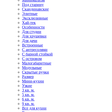
Минимализм
Под старину
Скандинавские
Элитные
Эксклюзивные
Хай-тек
Особенности
Для студии
Для хрущевки
Для дачи
Встроенные
С антресолями
С барной стойкой
С островом
Малогабаритные
Модульные
Скрытые ручки
Размер
Мини-кухни
Узкие
3 кв. м.
5 кв. м.
6 кв. м.
9 кв. м.
Все для кухни