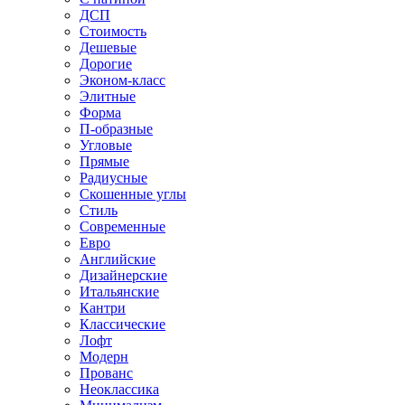
ДСП
Стоимость
Дешевые
Дорогие
Эконом-класс
Элитные
Форма
П-образные
Угловые
Прямые
Радиусные
Скошенные углы
Стиль
Современные
Евро
Английские
Дизайнерские
Итальянские
Кантри
Классические
Лофт
Модерн
Прованс
Неоклассика