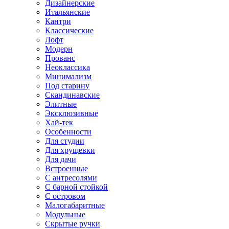
Дизайнерские
Итальянские
Кантри
Классические
Лофт
Модерн
Прованс
Неоклассика
Минимализм
Под старину
Скандинавские
Элитные
Эксклюзивные
Хай-тек
Особенности
Для студии
Для хрущевки
Для дачи
Встроенные
С антресолями
С барной стойкой
С островом
Малогабаритные
Модульные
Скрытые ручки