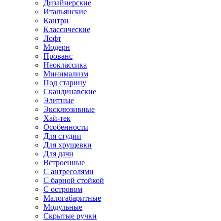
Дизайнерские
Итальянские
Кантри
Классические
Лофт
Модерн
Прованс
Неоклассика
Минимализм
Под старину
Скандинавские
Элитные
Эксклюзивные
Хай-тек
Особенности
Для студии
Для хрущевки
Для дачи
Встроенные
С антресолями
С барной стойкой
С островом
Малогабаритные
Модульные
Скрытые ручки