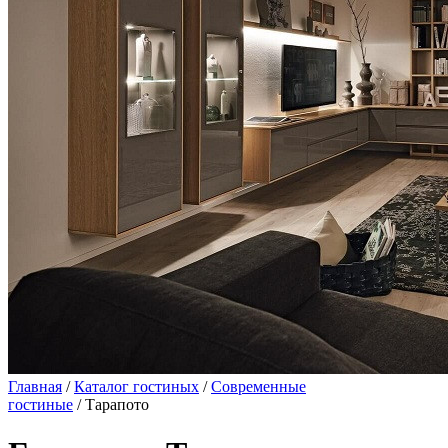
Главная
/
Каталог гостиных
/
Современные
гостиные
/ Тарапото