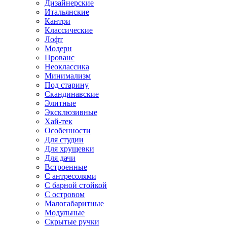
Дизайнерские
Итальянские
Кантри
Классические
Лофт
Модерн
Прованс
Неоклассика
Минимализм
Под старину
Скандинавские
Элитные
Эксклюзивные
Хай-тек
Особенности
Для студии
Для хрущевки
Для дачи
Встроенные
С антресолями
С барной стойкой
С островом
Малогабаритные
Модульные
Скрытые ручки