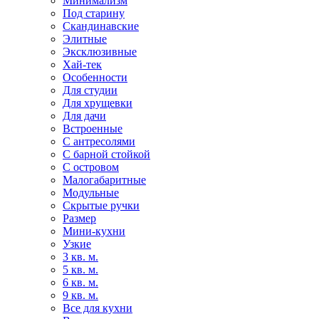
Минимализм
Под старину
Скандинавские
Элитные
Эксклюзивные
Хай-тек
Особенности
Для студии
Для хрущевки
Для дачи
Встроенные
С антресолями
С барной стойкой
С островом
Малогабаритные
Модульные
Скрытые ручки
Размер
Мини-кухни
Узкие
3 кв. м.
5 кв. м.
6 кв. м.
9 кв. м.
Все для кухни