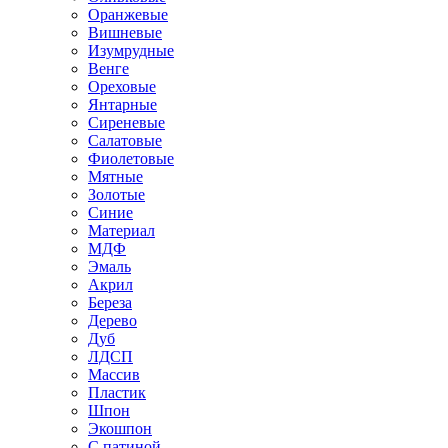
Оранжевые
Вишневые
Изумрудные
Венге
Ореховые
Янтарные
Сиреневые
Салатовые
Фиолетовые
Мятные
Золотые
Синие
Материал
МДФ
Эмаль
Акрил
Береза
Дерево
Дуб
ЛДСП
Массив
Пластик
Шпон
Экошпон
С патиной