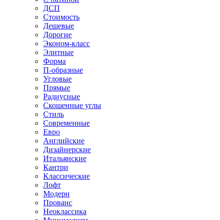
ДСП
Стоимость
Дешевые
Дорогие
Эконом-класс
Элитные
Форма
П-образные
Угловые
Прямые
Радиусные
Скошенные углы
Стиль
Современные
Евро
Английские
Дизайнерские
Итальянские
Кантри
Классические
Лофт
Модерн
Прованс
Неоклассика