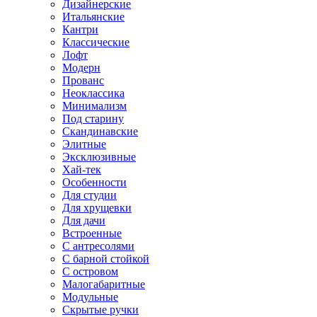
Дизайнерские
Итальянские
Кантри
Классические
Лофт
Модерн
Прованс
Неоклассика
Минимализм
Под старину
Скандинавские
Элитные
Эксклюзивные
Хай-тек
Особенности
Для студии
Для хрущевки
Для дачи
Встроенные
С антресолями
С барной стойкой
С островом
Малогабаритные
Модульные
Скрытые ручки