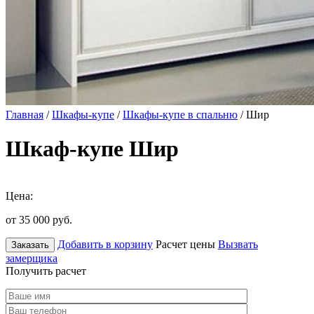
Главная
/
Шкафы-купе
/
Шкафы-купе в спальню
/ Шир
Шкаф-купе Шир
Цена:
от 35 000
руб.
Добавить в корзину
Расчет цены
Вызвать
Заказать
замерщика
Получить расчет