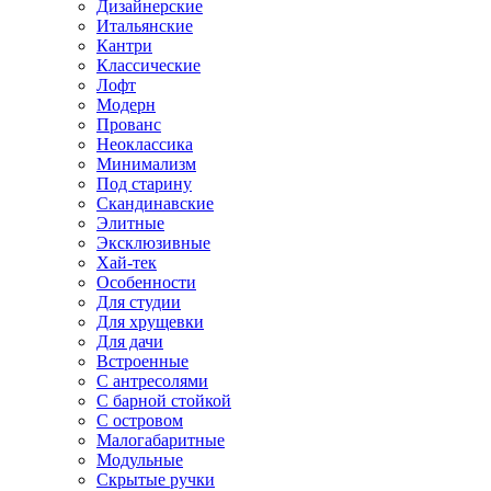
Дизайнерские
Итальянские
Кантри
Классические
Лофт
Модерн
Прованс
Неоклассика
Минимализм
Под старину
Скандинавские
Элитные
Эксклюзивные
Хай-тек
Особенности
Для студии
Для хрущевки
Для дачи
Встроенные
С антресолями
С барной стойкой
С островом
Малогабаритные
Модульные
Скрытые ручки