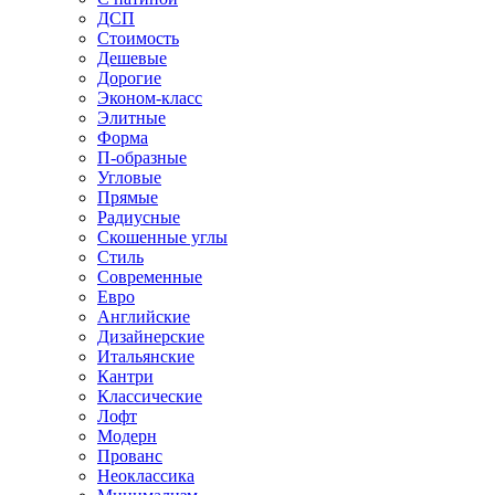
ДСП
Стоимость
Дешевые
Дорогие
Эконом-класс
Элитные
Форма
П-образные
Угловые
Прямые
Радиусные
Скошенные углы
Стиль
Современные
Евро
Английские
Дизайнерские
Итальянские
Кантри
Классические
Лофт
Модерн
Прованс
Неоклассика