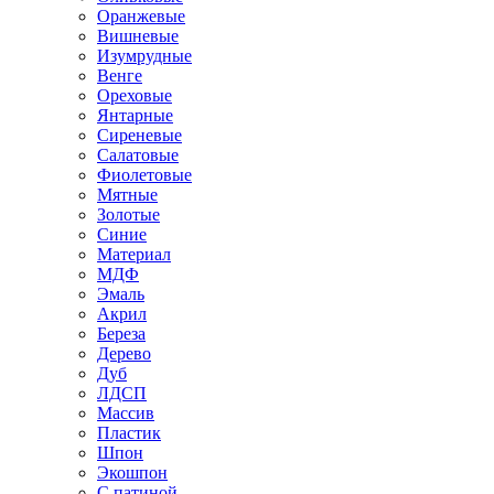
Оранжевые
Вишневые
Изумрудные
Венге
Ореховые
Янтарные
Сиреневые
Салатовые
Фиолетовые
Мятные
Золотые
Синие
Материал
МДФ
Эмаль
Акрил
Береза
Дерево
Дуб
ЛДСП
Массив
Пластик
Шпон
Экошпон
С патиной