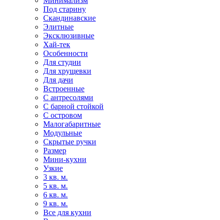
Минимализм
Под старину
Скандинавские
Элитные
Эксклюзивные
Хай-тек
Особенности
Для студии
Для хрущевки
Для дачи
Встроенные
С антресолями
С барной стойкой
С островом
Малогабаритные
Модульные
Скрытые ручки
Размер
Мини-кухни
Узкие
3 кв. м.
5 кв. м.
6 кв. м.
9 кв. м.
Все для кухни