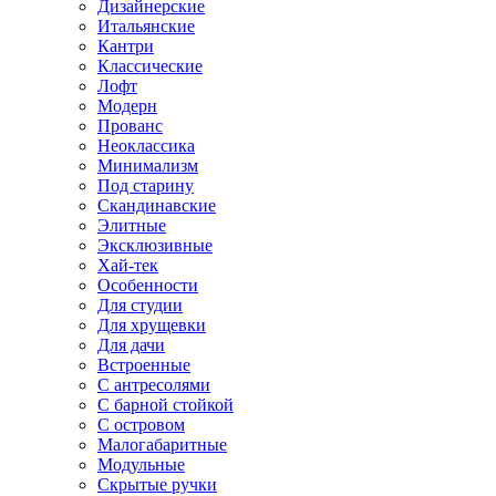
Дизайнерские
Итальянские
Кантри
Классические
Лофт
Модерн
Прованс
Неоклассика
Минимализм
Под старину
Скандинавские
Элитные
Эксклюзивные
Хай-тек
Особенности
Для студии
Для хрущевки
Для дачи
Встроенные
С антресолями
С барной стойкой
С островом
Малогабаритные
Модульные
Скрытые ручки