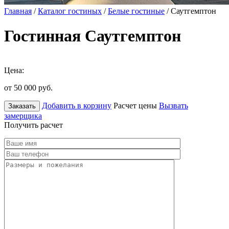
Главная
/
Каталог гостиных
/
Белые гостиные
/ Саутгемптон
Гостинная Саутгемптон
Цена:
от 50 000
руб.
Добавить в корзину
Расчет цены
Вызвать
Заказать
замерщика
Получить расчет