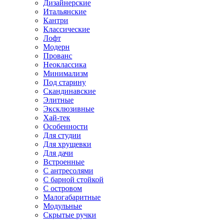
Дизайнерские
Итальянские
Кантри
Классические
Лофт
Модерн
Прованс
Неоклассика
Минимализм
Под старину
Скандинавские
Элитные
Эксклюзивные
Хай-тек
Особенности
Для студии
Для хрущевки
Для дачи
Встроенные
С антресолями
С барной стойкой
С островом
Малогабаритные
Модульные
Скрытые ручки