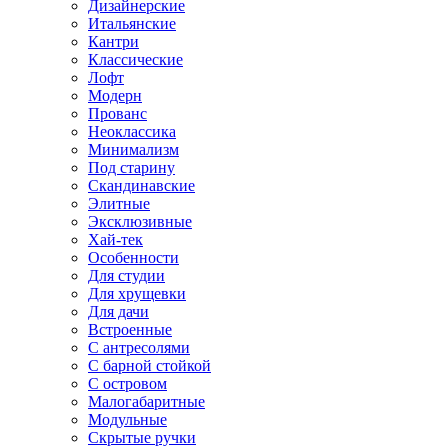
Дизайнерские
Итальянские
Кантри
Классические
Лофт
Модерн
Прованс
Неоклассика
Минимализм
Под старину
Скандинавские
Элитные
Эксклюзивные
Хай-тек
Особенности
Для студии
Для хрущевки
Для дачи
Встроенные
С антресолями
С барной стойкой
С островом
Малогабаритные
Модульные
Скрытые ручки