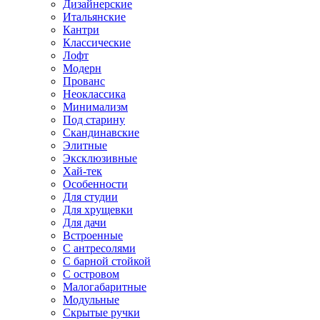
Дизайнерские
Итальянские
Кантри
Классические
Лофт
Модерн
Прованс
Неоклассика
Минимализм
Под старину
Скандинавские
Элитные
Эксклюзивные
Хай-тек
Особенности
Для студии
Для хрущевки
Для дачи
Встроенные
С антресолями
С барной стойкой
С островом
Малогабаритные
Модульные
Скрытые ручки