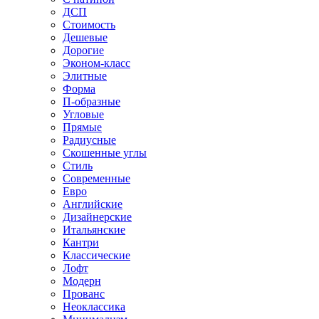
ДСП
Стоимость
Дешевые
Дорогие
Эконом-класс
Элитные
Форма
П-образные
Угловые
Прямые
Радиусные
Скошенные углы
Стиль
Современные
Евро
Английские
Дизайнерские
Итальянские
Кантри
Классические
Лофт
Модерн
Прованс
Неоклассика