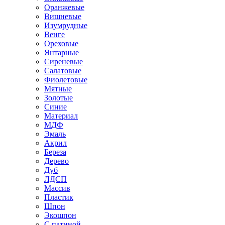
Оранжевые
Вишневые
Изумрудные
Венге
Ореховые
Янтарные
Сиреневые
Салатовые
Фиолетовые
Мятные
Золотые
Синие
Материал
МДФ
Эмаль
Акрил
Береза
Дерево
Дуб
ЛДСП
Массив
Пластик
Шпон
Экошпон
С патиной