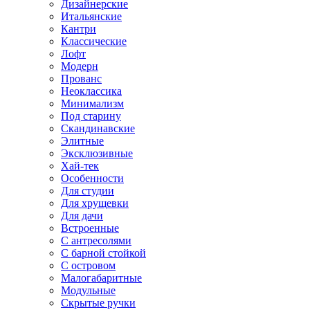
Дизайнерские
Итальянские
Кантри
Классические
Лофт
Модерн
Прованс
Неоклассика
Минимализм
Под старину
Скандинавские
Элитные
Эксклюзивные
Хай-тек
Особенности
Для студии
Для хрущевки
Для дачи
Встроенные
С антресолями
С барной стойкой
С островом
Малогабаритные
Модульные
Скрытые ручки