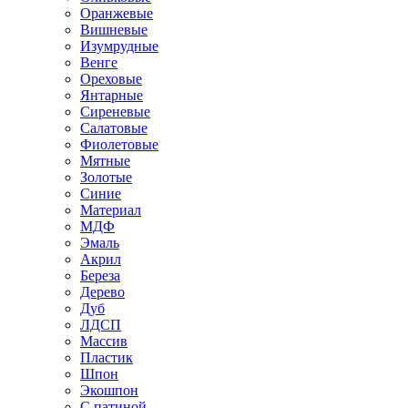
Оранжевые
Вишневые
Изумрудные
Венге
Ореховые
Янтарные
Сиреневые
Салатовые
Фиолетовые
Мятные
Золотые
Синие
Материал
МДФ
Эмаль
Акрил
Береза
Дерево
Дуб
ЛДСП
Массив
Пластик
Шпон
Экошпон
С патиной