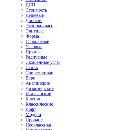
ДСП
Стоимость
Дешевые
Дорогие
Эконом-класс
Элитные
Форма
П-образные
Угловые
Прямые
Радиусные
Скошенные углы
Стиль
Современные
Евро
Английские
Дизайнерские
Итальянские
Кантри
Классические
Лофт
Модерн
Прованс
Неоклассика