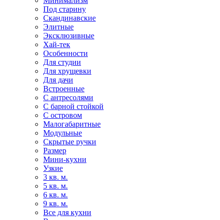
Минимализм
Под старину
Скандинавские
Элитные
Эксклюзивные
Хай-тек
Особенности
Для студии
Для хрущевки
Для дачи
Встроенные
С антресолями
С барной стойкой
С островом
Малогабаритные
Модульные
Скрытые ручки
Размер
Мини-кухни
Узкие
3 кв. м.
5 кв. м.
6 кв. м.
9 кв. м.
Все для кухни