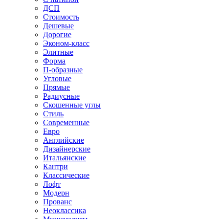
ДСП
Стоимость
Дешевые
Дорогие
Эконом-класс
Элитные
Форма
П-образные
Угловые
Прямые
Радиусные
Скошенные углы
Стиль
Современные
Евро
Английские
Дизайнерские
Итальянские
Кантри
Классические
Лофт
Модерн
Прованс
Неоклассика