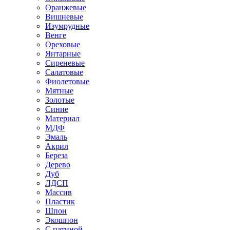
Оранжевые
Вишневые
Изумрудные
Венге
Ореховые
Янтарные
Сиреневые
Салатовые
Фиолетовые
Мятные
Золотые
Синие
Материал
МДФ
Эмаль
Акрил
Береза
Дерево
Дуб
ЛДСП
Массив
Пластик
Шпон
Экошпон
С патиной