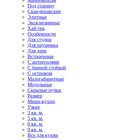
Минимализм
Под старину
Скандинавские
Элитные
Эксклюзивные
Хай-тек
Особенности
Для студии
Для хрущевки
Для дачи
Встроенные
С антресолями
С барной стойкой
С островом
Малогабаритные
Модульные
Скрытые ручки
Размер
Мини-кухни
Узкие
3 кв. м.
5 кв. м.
6 кв. м.
9 кв. м.
Все для кухни