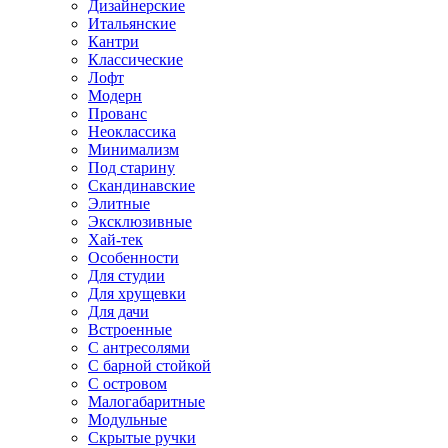
Дизайнерские
Итальянские
Кантри
Классические
Лофт
Модерн
Прованс
Неоклассика
Минимализм
Под старину
Скандинавские
Элитные
Эксклюзивные
Хай-тек
Особенности
Для студии
Для хрущевки
Для дачи
Встроенные
С антресолями
С барной стойкой
С островом
Малогабаритные
Модульные
Скрытые ручки