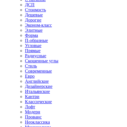
ДСП
Стоимость
Дешевые
Дорогие
Эконом-класс
Элитные
Форма
П-образные
Угловые
Прямые
Радиусные
Скошенные углы
Стиль
Современные
Евро
Английские
Дизайнерские
Итальянские
Кантри
Классические
Лофт
Модерн
Прованс
Неоклассика