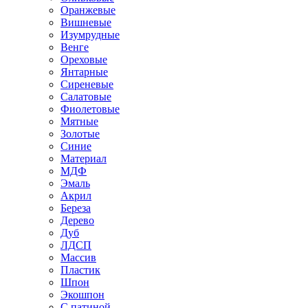
Оранжевые
Вишневые
Изумрудные
Венге
Ореховые
Янтарные
Сиреневые
Салатовые
Фиолетовые
Мятные
Золотые
Синие
Материал
МДФ
Эмаль
Акрил
Береза
Дерево
Дуб
ЛДСП
Массив
Пластик
Шпон
Экошпон
С патиной