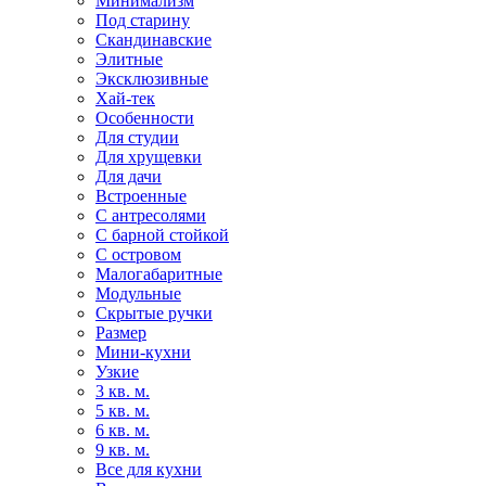
Минимализм
Под старину
Скандинавские
Элитные
Эксклюзивные
Хай-тек
Особенности
Для студии
Для хрущевки
Для дачи
Встроенные
С антресолями
С барной стойкой
С островом
Малогабаритные
Модульные
Скрытые ручки
Размер
Мини-кухни
Узкие
3 кв. м.
5 кв. м.
6 кв. м.
9 кв. м.
Все для кухни