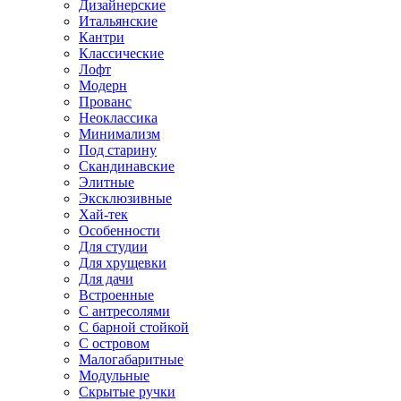
Дизайнерские
Итальянские
Кантри
Классические
Лофт
Модерн
Прованс
Неоклассика
Минимализм
Под старину
Скандинавские
Элитные
Эксклюзивные
Хай-тек
Особенности
Для студии
Для хрущевки
Для дачи
Встроенные
С антресолями
С барной стойкой
С островом
Малогабаритные
Модульные
Скрытые ручки