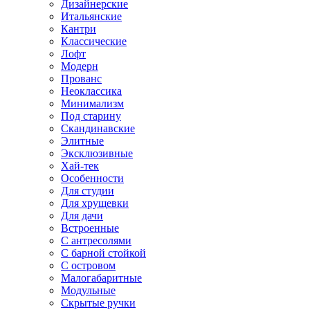
Дизайнерские
Итальянские
Кантри
Классические
Лофт
Модерн
Прованс
Неоклассика
Минимализм
Под старину
Скандинавские
Элитные
Эксклюзивные
Хай-тек
Особенности
Для студии
Для хрущевки
Для дачи
Встроенные
С антресолями
С барной стойкой
С островом
Малогабаритные
Модульные
Скрытые ручки