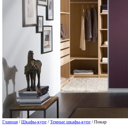
Главная
/
Шкафы-купе
/
Темные шкафы-купе
/ Пикар