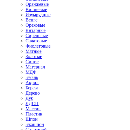
Оранжевые
Вишневые
Изумрудные
Венге
Ореховые
Янтарные
Сиреневые
Салатовые
Фиолетовые
Мятные
Золотые
Синие
Материал
МДФ
Эмаль
Акрил
Береза
Дерево
Дуб
ЛДСП
Массив
Пластик
Шпон
Экошпон
С патиной