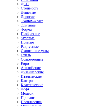
ДСП
Стоимость
Дешевые
Дорогие
Эконом-класс
Элитные
Форма
П-образные
Угловые
Прямые
Радиусные
Скошенные углы
Стиль
Современные
Евро
Английские
Дизайнерские
Итальянские
Кантри
Классические
Лофт
Модерн
Прованс
Неоклассика