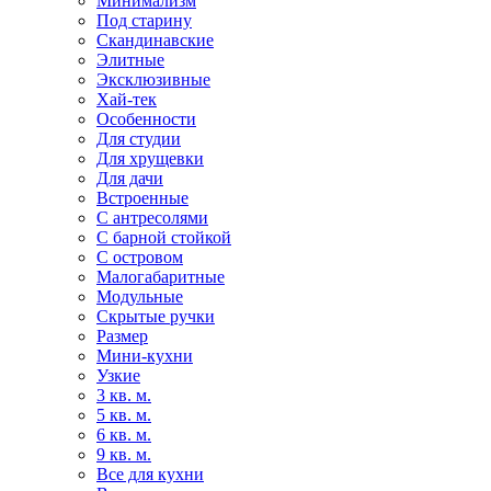
Минимализм
Под старину
Скандинавские
Элитные
Эксклюзивные
Хай-тек
Особенности
Для студии
Для хрущевки
Для дачи
Встроенные
С антресолями
С барной стойкой
С островом
Малогабаритные
Модульные
Скрытые ручки
Размер
Мини-кухни
Узкие
3 кв. м.
5 кв. м.
6 кв. м.
9 кв. м.
Все для кухни