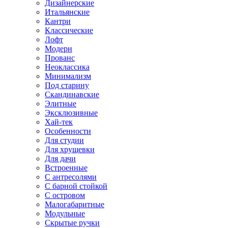
Дизайнерские
Итальянские
Кантри
Классические
Лофт
Модерн
Прованс
Неоклассика
Минимализм
Под старину
Скандинавские
Элитные
Эксклюзивные
Хай-тек
Особенности
Для студии
Для хрущевки
Для дачи
Встроенные
С антресолями
С барной стойкой
С островом
Малогабаритные
Модульные
Скрытые ручки