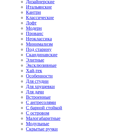
Дизайнерские
Итальянские
Кантри
Классические
Лофт
Модерн
Прованс
Неоклассика
Минимализм
Под старину
Скандинавские
Элитные
Эксклюзивные
Хай-тек
Особенности
Для студии
Для хрущевки
Для дачи
Встроенные
С антресолями
С барной стойкой
С островом
Малогабаритные
Модульные
Скрытые ручки