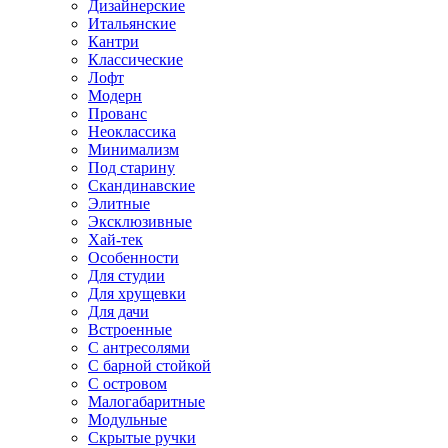
Дизайнерские
Итальянские
Кантри
Классические
Лофт
Модерн
Прованс
Неоклассика
Минимализм
Под старину
Скандинавские
Элитные
Эксклюзивные
Хай-тек
Особенности
Для студии
Для хрущевки
Для дачи
Встроенные
С антресолями
С барной стойкой
С островом
Малогабаритные
Модульные
Скрытые ручки