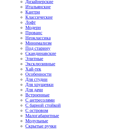
Дизайнерские
Итальянские
Кантри
Классические
Лофт
Модерн
Прованс
Неоклассика
Минимализм
Под старину
Скандинавские
Элитные
Эксклюзивные
Хай-тек
Особенности
Для студии
Для хрущевки
Для дачи
Встроенные
С антресолями
С барной стойкой
С островом
Малогабаритные
Модульные
Скрытые ручки