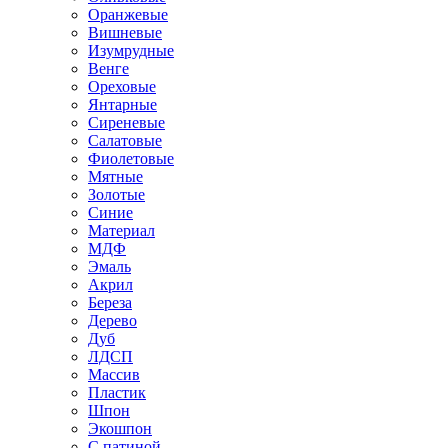
Оранжевые
Вишневые
Изумрудные
Венге
Ореховые
Янтарные
Сиреневые
Салатовые
Фиолетовые
Мятные
Золотые
Синие
Материал
МДФ
Эмаль
Акрил
Береза
Дерево
Дуб
ЛДСП
Массив
Пластик
Шпон
Экошпон
С патиной