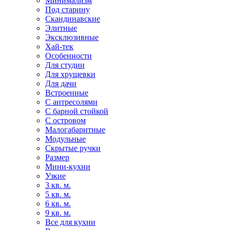
Минимализм
Под старину
Скандинавские
Элитные
Эксклюзивные
Хай-тек
Особенности
Для студии
Для хрущевки
Для дачи
Встроенные
С антресолями
С барной стойкой
С островом
Малогабаритные
Модульные
Скрытые ручки
Размер
Мини-кухни
Узкие
3 кв. м.
5 кв. м.
6 кв. м.
9 кв. м.
Все для кухни