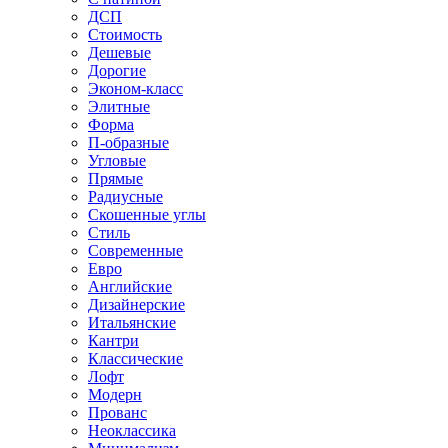
ДСП
Стоимость
Дешевые
Дорогие
Эконом-класс
Элитные
Форма
П-образные
Угловые
Прямые
Радиусные
Скошенные углы
Стиль
Современные
Евро
Английские
Дизайнерские
Итальянские
Кантри
Классические
Лофт
Модерн
Прованс
Неоклассика