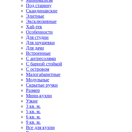
Минимализм
Под старину
Скандинавские
Элитные
Эксклюзивные
Хай-тек
Особенности
Для студии
Для хрущевки
Для дачи
Встроенные
С антресолями
С барной стойкой
С островом
Малогабаритные
Модульные
Скрытые ручки
Размер
Мини-кухни
Узкие
3 кв. м.
5 кв. м.
6 кв. м.
9 кв. м.
Все для кухни