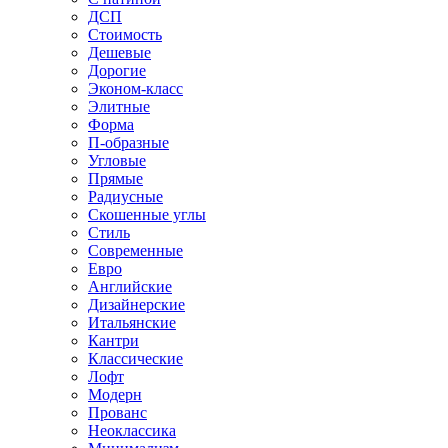
ДСП
Стоимость
Дешевые
Дорогие
Эконом-класс
Элитные
Форма
П-образные
Угловые
Прямые
Радиусные
Скошенные углы
Стиль
Современные
Евро
Английские
Дизайнерские
Итальянские
Кантри
Классические
Лофт
Модерн
Прованс
Неоклассика