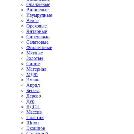
Оранжевые
Вишневые
Изумрудные
Венге
Ореховые
Янтарные
Сиреневые
Салатовые
Фиолетовые
Мятные
Золотые
Синие
Материал
МДФ
Эмаль
Акрил
Береза
Дерево
Дуб
ЛДСП
Массив
Пластик
Шпон
Экошпон
С патиной