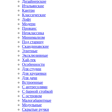
Дизайнерские
Итальянские
Кантри
Классические
Лофт
Модерн
Прованс
Неоклассика
Минимализм
Под старину
Скандинавские
Элитные
Эксклюзивные
Хай-тек
Особенности
Для студии
Для хрущевки
Для дачи
Встроенные
С антресолями
С барной стойкой
С островом
Малогабаритные
Модульные
Скрытые ручки