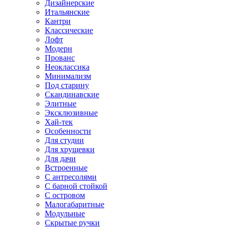
Дизайнерские
Итальянские
Кантри
Классические
Лофт
Модерн
Прованс
Неоклассика
Минимализм
Под старину
Скандинавские
Элитные
Эксклюзивные
Хай-тек
Особенности
Для студии
Для хрущевки
Для дачи
Встроенные
С антресолями
С барной стойкой
С островом
Малогабаритные
Модульные
Скрытые ручки