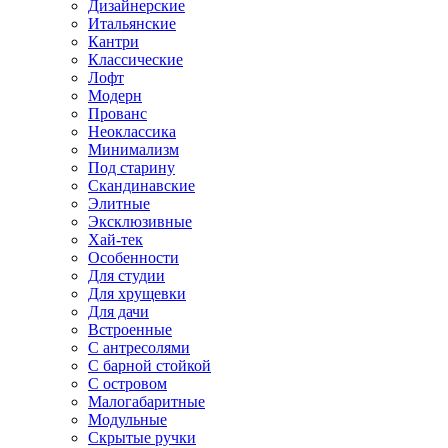
Дизайнерские
Итальянские
Кантри
Классические
Лофт
Модерн
Прованс
Неоклассика
Минимализм
Под старину
Скандинавские
Элитные
Эксклюзивные
Хай-тек
Особенности
Для студии
Для хрущевки
Для дачи
Встроенные
С антресолями
С барной стойкой
С островом
Малогабаритные
Модульные
Скрытые ручки