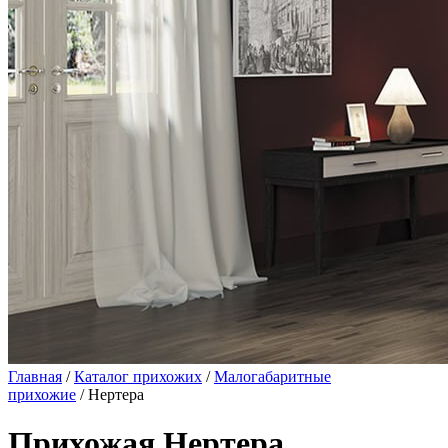
Главная
/
Каталог прихожих
/
Малогабаритные
прихожие
/ Нертера
Прихожая Нертера