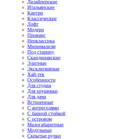
Дизайнерские
Итальянские
Кантри
Классические
Лофт
Модерн
Прованс
Неоклассика
Минимализм
Под старину
Скандинавские
Элитные
Эксклюзивные
Хай-тек
Особенности
Для студии
Для хрущевки
Для дачи
Встроенные
С антресолями
С барной стойкой
С островом
Малогабаритные
Модульные
Скрытые ручки