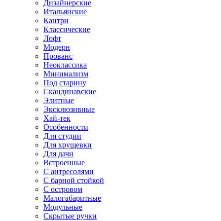
Дизайнерские
Итальянские
Кантри
Классические
Лофт
Модерн
Прованс
Неоклассика
Минимализм
Под старину
Скандинавские
Элитные
Эксклюзивные
Хай-тек
Особенности
Для студии
Для хрущевки
Для дачи
Встроенные
С антресолями
С барной стойкой
С островом
Малогабаритные
Модульные
Скрытые ручки