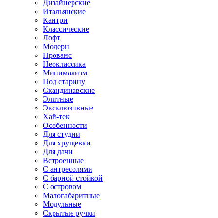
Дизайнерские
Итальянские
Кантри
Классические
Лофт
Модерн
Прованс
Неоклассика
Минимализм
Под старину
Скандинавские
Элитные
Эксклюзивные
Хай-тек
Особенности
Для студии
Для хрущевки
Для дачи
Встроенные
С антресолями
С барной стойкой
С островом
Малогабаритные
Модульные
Скрытые ручки