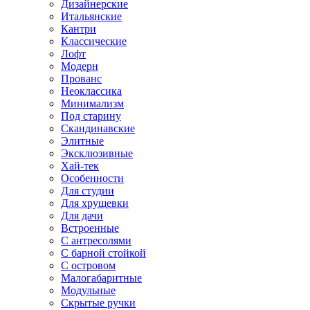
Дизайнерские
Итальянские
Кантри
Классические
Лофт
Модерн
Прованс
Неоклассика
Минимализм
Под старину
Скандинавские
Элитные
Эксклюзивные
Хай-тек
Особенности
Для студии
Для хрущевки
Для дачи
Встроенные
С антресолями
С барной стойкой
С островом
Малогабаритные
Модульные
Скрытые ручки