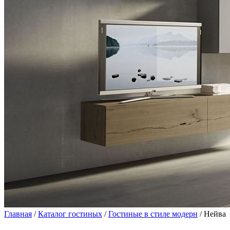
Главная
/
Каталог гостиных
/
Гостиные в стиле модерн
/ Нейва