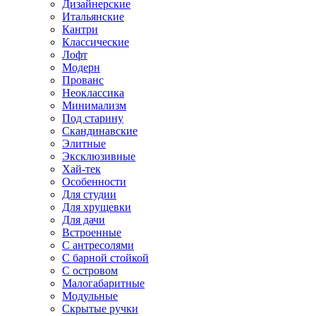
Дизайнерские
Итальянские
Кантри
Классические
Лофт
Модерн
Прованс
Неоклассика
Минимализм
Под старину
Скандинавские
Элитные
Эксклюзивные
Хай-тек
Особенности
Для студии
Для хрущевки
Для дачи
Встроенные
С антресолями
С барной стойкой
С островом
Малогабаритные
Модульные
Скрытые ручки