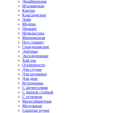
Дизайнерские
Итальянские
Кантри
Классические
Лофт
Модерн
Прованс
Неоклассика
Минимализм
Под старину
Скандинавские
Элитные
Эксклюзивные
Хай-тек
Особенности
Для студии
Для хрущевки
Для дачи
Встроенные
С антресолями
С барной стойкой
С островом
Малогабаритные
Модульные
Скрытые ручки