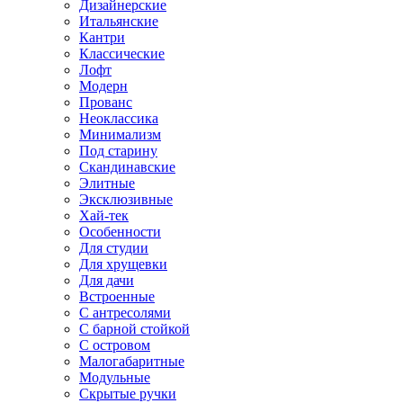
Дизайнерские
Итальянские
Кантри
Классические
Лофт
Модерн
Прованс
Неоклассика
Минимализм
Под старину
Скандинавские
Элитные
Эксклюзивные
Хай-тек
Особенности
Для студии
Для хрущевки
Для дачи
Встроенные
С антресолями
С барной стойкой
С островом
Малогабаритные
Модульные
Скрытые ручки