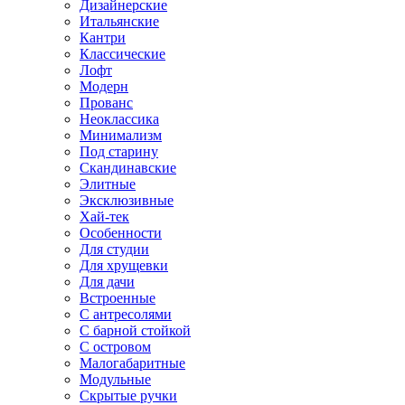
Дизайнерские
Итальянские
Кантри
Классические
Лофт
Модерн
Прованс
Неоклассика
Минимализм
Под старину
Скандинавские
Элитные
Эксклюзивные
Хай-тек
Особенности
Для студии
Для хрущевки
Для дачи
Встроенные
С антресолями
С барной стойкой
С островом
Малогабаритные
Модульные
Скрытые ручки