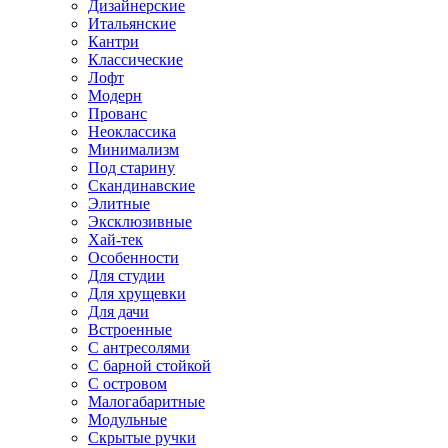
Дизайнерские
Итальянские
Кантри
Классические
Лофт
Модерн
Прованс
Неоклассика
Минимализм
Под старину
Скандинавские
Элитные
Эксклюзивные
Хай-тек
Особенности
Для студии
Для хрущевки
Для дачи
Встроенные
С антресолями
С барной стойкой
С островом
Малогабаритные
Модульные
Скрытые ручки