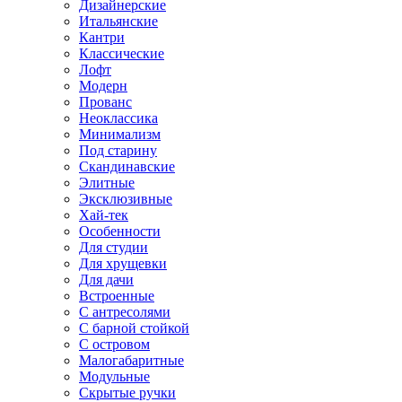
Дизайнерские
Итальянские
Кантри
Классические
Лофт
Модерн
Прованс
Неоклассика
Минимализм
Под старину
Скандинавские
Элитные
Эксклюзивные
Хай-тек
Особенности
Для студии
Для хрущевки
Для дачи
Встроенные
С антресолями
С барной стойкой
С островом
Малогабаритные
Модульные
Скрытые ручки