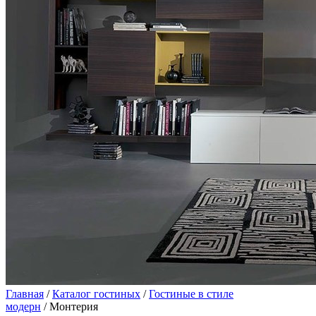
Главная
/
Каталог гостиных
/
Гостиные в стиле
модерн
/ Монтерия