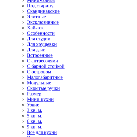
Минимализм
Под старину
Скандинавские
Элитные
Эксклюзивные
Хай-тек
Особенности
Для студии
Для хрущевки
Для дачи
Встроенные
С антресолями
С барной стойкой
С островом
Малогабаритные
Модульные
Скрытые ручки
Размер
Мини-кухни
Узкие
3 кв. м.
5 кв. м.
6 кв. м.
9 кв. м.
Все для кухни