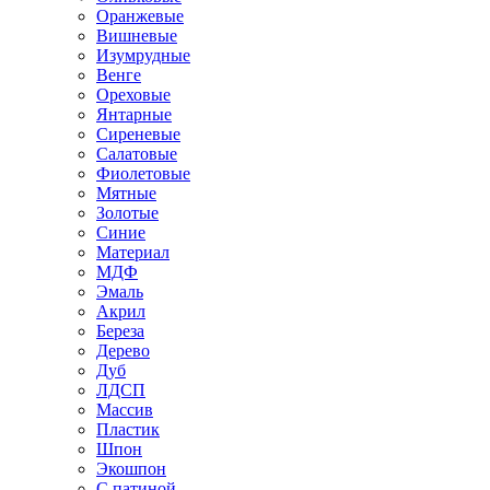
Оранжевые
Вишневые
Изумрудные
Венге
Ореховые
Янтарные
Сиреневые
Салатовые
Фиолетовые
Мятные
Золотые
Синие
Материал
МДФ
Эмаль
Акрил
Береза
Дерево
Дуб
ЛДСП
Массив
Пластик
Шпон
Экошпон
С патиной