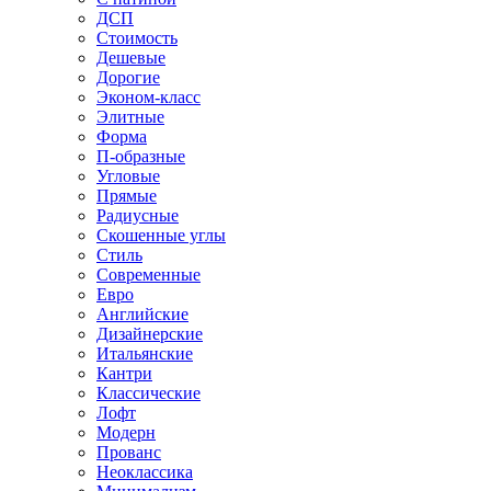
ДСП
Стоимость
Дешевые
Дорогие
Эконом-класс
Элитные
Форма
П-образные
Угловые
Прямые
Радиусные
Скошенные углы
Стиль
Современные
Евро
Английские
Дизайнерские
Итальянские
Кантри
Классические
Лофт
Модерн
Прованс
Неоклассика