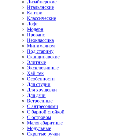
Дизайнерские
Итальянские
Кантри
Классические
Лофт
Модерн
Прованс
Неоклассика
Минимализм
Под старину
Скандинавские
Элитные
Эксклюзивные
Хай-тек
Особенности
Для студии
Для хрущевки
Для дачи
Встроенные
С антресолями
С барной стойкой
С островом
Малогабаритные
Модульные
Скрытые ручки