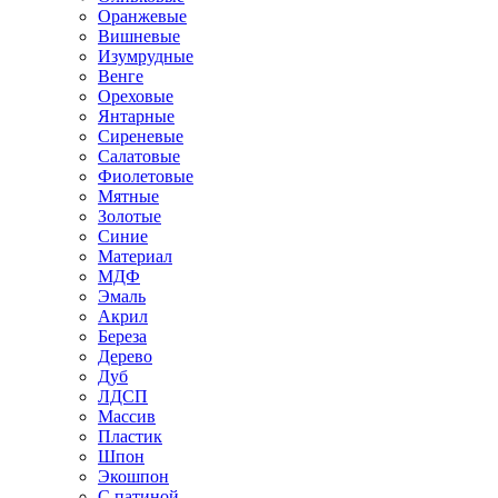
Оранжевые
Вишневые
Изумрудные
Венге
Ореховые
Янтарные
Сиреневые
Салатовые
Фиолетовые
Мятные
Золотые
Синие
Материал
МДФ
Эмаль
Акрил
Береза
Дерево
Дуб
ЛДСП
Массив
Пластик
Шпон
Экошпон
С патиной