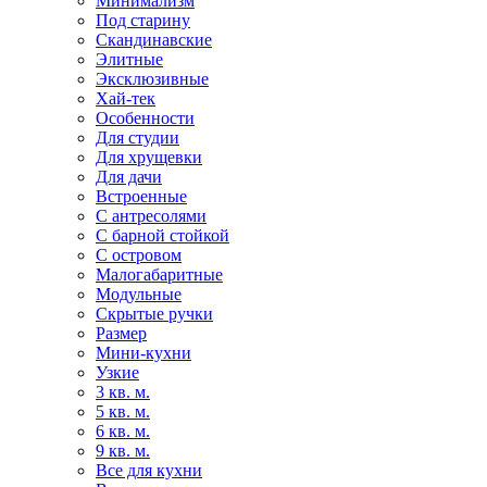
Минимализм
Под старину
Скандинавские
Элитные
Эксклюзивные
Хай-тек
Особенности
Для студии
Для хрущевки
Для дачи
Встроенные
С антресолями
С барной стойкой
С островом
Малогабаритные
Модульные
Скрытые ручки
Размер
Мини-кухни
Узкие
3 кв. м.
5 кв. м.
6 кв. м.
9 кв. м.
Все для кухни