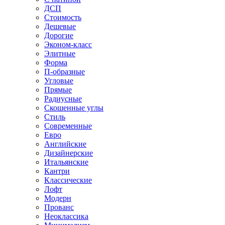
ДСП
Стоимость
Дешевые
Дорогие
Эконом-класс
Элитные
Форма
П-образные
Угловые
Прямые
Радиусные
Скошенные углы
Стиль
Современные
Евро
Английские
Дизайнерские
Итальянские
Кантри
Классические
Лофт
Модерн
Прованс
Неоклассика