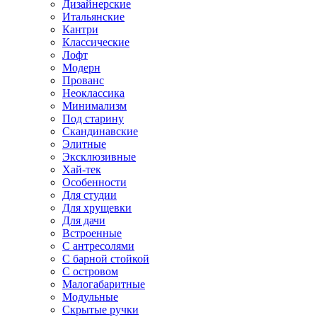
Дизайнерские
Итальянские
Кантри
Классические
Лофт
Модерн
Прованс
Неоклассика
Минимализм
Под старину
Скандинавские
Элитные
Эксклюзивные
Хай-тек
Особенности
Для студии
Для хрущевки
Для дачи
Встроенные
С антресолями
С барной стойкой
С островом
Малогабаритные
Модульные
Скрытые ручки