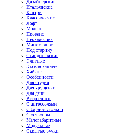
Дизайнерские
Итальянские
Кантри
Классические
Лофт
Модерн
Прованс
Неоклассика
Минимализм
Под старину
Скандинавские
Элитные
Эксклюзивные
Хай-тек
Особенности
Для студии
Для хрущевки
Для дачи
Встроенные
С антресолями
С барной стойкой
С островом
Малогабаритные
Модульные
Скрытые ручки