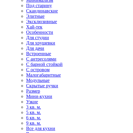
Минимализм
Под старину
Скандинавские
Элитные
Эксклюзивные
Хай-тек
Особенности
Для студии
Для хрущевки
Для дачи
Встроенные
С антресолями
С барной стойкой
С островом
Малогабаритные
Модульные
Скрытые ручки
Размер
Мини-кухни
Узкие
3 кв. м.
5 кв. м.
6 кв. м.
9 кв. м.
Все для кухни