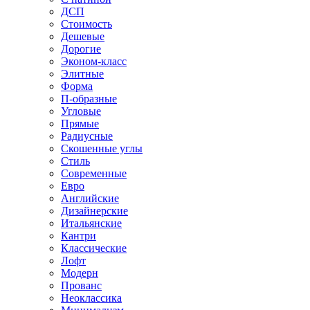
ДСП
Стоимость
Дешевые
Дорогие
Эконом-класс
Элитные
Форма
П-образные
Угловые
Прямые
Радиусные
Скошенные углы
Стиль
Современные
Евро
Английские
Дизайнерские
Итальянские
Кантри
Классические
Лофт
Модерн
Прованс
Неоклассика