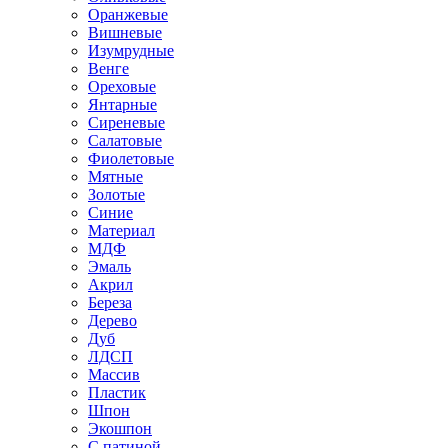
Оранжевые
Вишневые
Изумрудные
Венге
Ореховые
Янтарные
Сиреневые
Салатовые
Фиолетовые
Мятные
Золотые
Синие
Материал
МДФ
Эмаль
Акрил
Береза
Дерево
Дуб
ЛДСП
Массив
Пластик
Шпон
Экошпон
С патиной