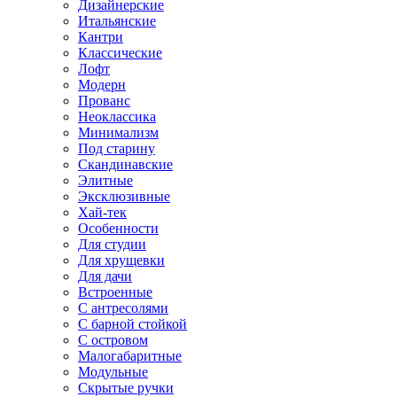
Дизайнерские
Итальянские
Кантри
Классические
Лофт
Модерн
Прованс
Неоклассика
Минимализм
Под старину
Скандинавские
Элитные
Эксклюзивные
Хай-тек
Особенности
Для студии
Для хрущевки
Для дачи
Встроенные
С антресолями
С барной стойкой
С островом
Малогабаритные
Модульные
Скрытые ручки